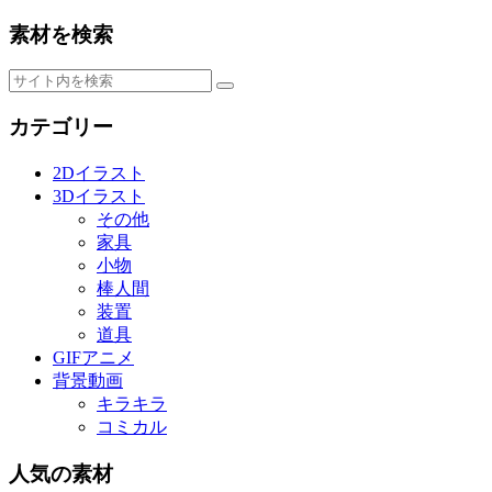
素材を検索
カテゴリー
2Dイラスト
3Dイラスト
その他
家具
小物
棒人間
装置
道具
GIFアニメ
背景動画
キラキラ
コミカル
人気の素材