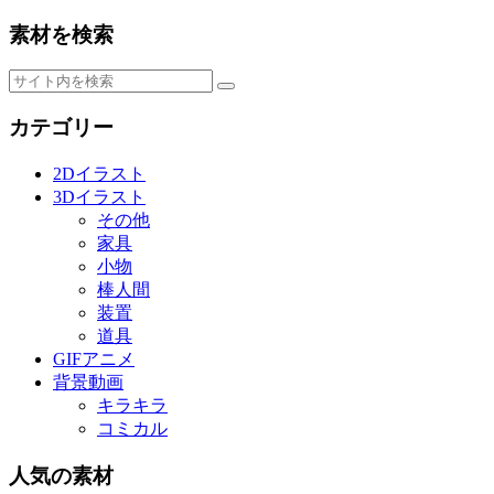
素材を検索
カテゴリー
2Dイラスト
3Dイラスト
その他
家具
小物
棒人間
装置
道具
GIFアニメ
背景動画
キラキラ
コミカル
人気の素材