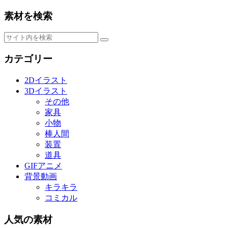
素材を検索
カテゴリー
2Dイラスト
3Dイラスト
その他
家具
小物
棒人間
装置
道具
GIFアニメ
背景動画
キラキラ
コミカル
人気の素材